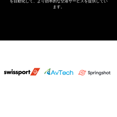
を自動化して、より効率的な空港サービスを提供してい
ます。
スペイン語 (
旅客予約データ
Español
フライト・コネクションズ
)
すべてのデータセットを閲覧する
韓国語 (
한국어
)
ポーランド語 (
Polski
)
ドイツ語 (
Deutsch