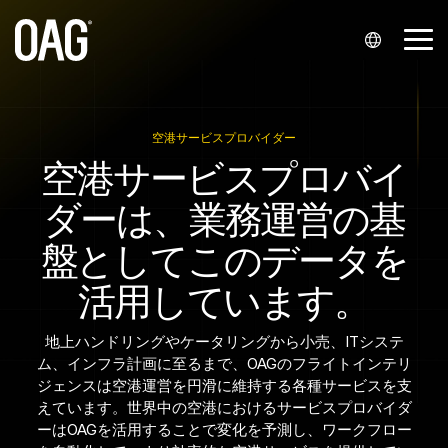
メ
イ
メ
ン
ニ
コ
ュ
ン
対応言語
データセッ
データ配信
サポート
パートナー
会社概要
分析
お問い合わ
業界
ー
テ
ト
シップ
せ
を
ン
英語 (
API
マイアカウント
会社概要
スケジュール分析
航空会社
空港サービスプロバイダー
切
ツ
スケジュール
インテグレーターおよび再販業者
営業部へのお問い合わせ
空港サービスプロバイ
り
へ
English
Alerts
ナレッジハブ
所在地
航空運賃分析
空港
替
ス
ダーは、業務運営の基
え
運航状況
航空会社との提携
サポート問い合わせ
キ
)
る
ッ
Snowflake
サポート問い合わせ
イベント
旅客予約分析
空港サービス・プロバイダー
盤としてこのデータを
プ。
ポルトガル語 (
航空運賃
スタートアップ
報道関係のお問い合わせ
Infareポータル
キャリア
ファイナンス
活用しています。
Português
過去の運航実績
)
旅行テクノロジー
地上ハンドリングやケータリングから小売、ITシステ
座席
ム、インフラ計画に至るまで、OAGのフライトインテリ
中国語 (
ジェンスは空港運営を円滑に維持する各種サービスを支
最小乗り継ぎ時間（MCT）
中文
えています。世界中の空港におけるサービスプロバイダ
ーはOAGを活用することで変化を予測し、ワークフロー
)
マスターデータ