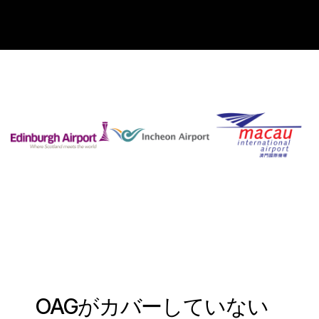
スペイン語 (
旅客予約データ
Español
フライト・コネクションズ
)
すべてのデータセットを閲覧する
韓国語 (
한국어
)
ポーランド語 (
Polski
)
ドイツ語 (
Deutsch
OAGがカバーしていない