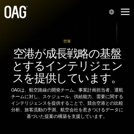
メ
イ
メ
ン
ニ
コ
ュ
ン
対応言語
データセッ
データ配信
サポート
パートナー
会社概要
分析
お問い合わ
業界
ー
テ
ト
シップ
せ
を
ン
英語 (
API
マイアカウント
会社概要
スケジュール分析
航空会社
空港
切
ツ
スケジュール
インテグレーターおよび再販業者
営業部へのお問い合わせ
空港が成長戦略の基盤
り
へ
English
Alerts
ナレッジハブ
所在地
航空運賃分析
空港
替
ス
とするインテリジェン
え
運航状況
航空会社との提携
サポート問い合わせ
キ
)
る
ッ
Snowflake
サポート問い合わせ
イベント
旅客予約分析
空港サービス・プロバイダー
スを提供しています。
プ。
ポルトガル語 (
航空運賃
スタートアップ
報道関係のお問い合わせ
Infareポータル
キャリア
ファイナンス
Português
OAGは、航空路線の開発チーム、事業計画担当者、運航
過去の運航実績
チームに対し、スケジュール、供給能力、需要に関する
)
旅行テクノロジー
インテリジェンスを提供することで、競合空港との比較
座席
中国語 (
分析、旅客流動の予測、航空会社を惹きつけるデータに
基づいた提案の構築を支援しています。
最小乗り継ぎ時間（MCT）
中文
)
マスターデータ